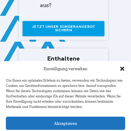
aus?
JETZT UNSER SONDERANGEBOT
SICHERN
Enthaltene
Veranstaltungen im
Einwilligung verwalten
Ticketbundle
Hier erhalten Sie alle
Um Ihnen ein optimales Erlebnis zu bieten, verwenden wir Technologien wie
Informationen zu den
Cookies, um Geräteinformationen zu speichern bzw. darauf zuzugreifen.
Veranstaltungen
Wenn Sie diesen Technologien zustimmen, können wir Daten wie das
Surfverhalten oder eindeutige IDs auf dieser Website verarbeiten. Wenn Sie
Ihre Einwilligung nicht erteilen oder zurückziehen, können bestimmte
Merkmale und Funktionen beeinträchtigt werden.
Akzeptieren
Frankfurter
Immobilien