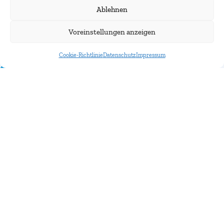
Kongress
Ablehnen
12.11.2024
Voreinstellungen anzeigen
Cookie-Richtlinie
Datenschutz
Impressum
Hier mehr erfahren
Münchner
Immobilien
Kongress