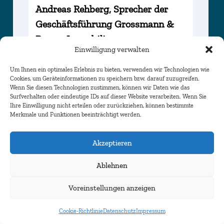
Andreas Rehberg, Sprecher der
Geschäftsführung Grossmann &
Berger Immobilien
Einwilligung verwalten
Um Ihnen ein optimales Erlebnis zu bieten, verwenden wir Technologien wie
Podium:
Cookies, um Geräteinformationen zu speichern bzw. darauf zuzugreifen.
Wenn Sie diesen Technologien zustimmen, können wir Daten wie das
Surfverhalten oder eindeutige IDs auf dieser Website verarbeiten. Wenn Sie
Carolin Brandt, stellvertretende
Ihre Einwilligung nicht erteilen oder zurückziehen, können bestimmte
Merkmale und Funktionen beeinträchtigt werden.
Bereichsleitung Asset Management
HIH Invest Real Estate
Akzeptieren
Daniel Dreyer, Head of Transactions
DACH PATRIZIA
Ablehnen
Jens Fieber, Sabbatical
Voreinstellungen anzeigen
Andreas Mayer, Vorstand Engel &
PARTNER WERDEN
TICKET SICHERN
Völkers Venture Management AG
Cookie-Richtlinie
Datenschutz
Impressum
Stefanie Möhring, Leitung