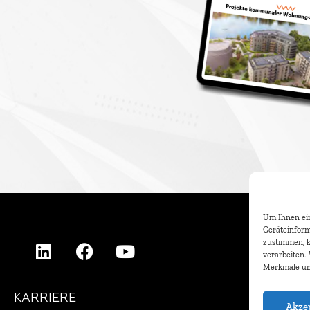
Um Ihnen ein
Geräteinform
zustimmen, k
verarbeiten.
Merkmale un
KARRIERE
Akze