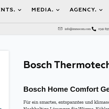
NTS.
MEDIA.
AGENCY.
info@immocom.com
0341 697
Bosch Thermotec
Bosch Home Comfort
G
Für ein smartes, entspanntes und klima
Nachhaltige Lösungen für Wärme, Kühle