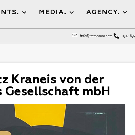
NTS.
MEDIA.
AGENCY.
info@immocom.com
0341 697
tz Kraneis von der
s Gesellschaft mbH