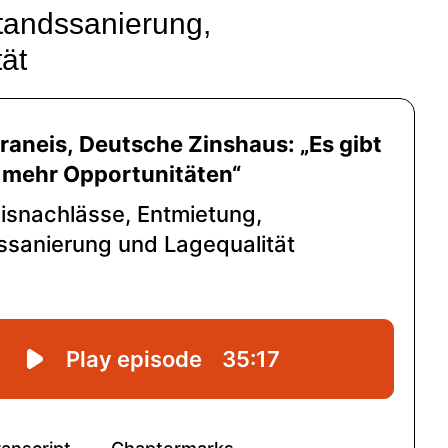
tandssanierung,
ät