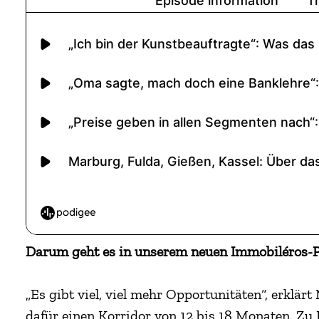
Darum geht es in unserem neuen Immobiléros-P
„Es gibt viel, viel mehr Opportunitäten“, erklärt
dafür einen Korridor von 12 bis 18 Monaten. Zu P