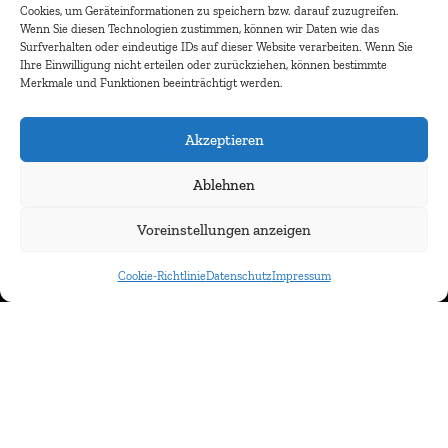
Cookies, um Geräteinformationen zu speichern bzw. darauf zuzugreifen.
Wenn Sie diesen Technologien zustimmen, können wir Daten wie das
Surfverhalten oder eindeutige IDs auf dieser Website verarbeiten. Wenn Sie
Ihre Einwilligung nicht erteilen oder zurückziehen, können bestimmte
Merkmale und Funktionen beeinträchtigt werden.
Akzeptieren
Ablehnen
Newsletter abonnieren
Voreinstellungen anzeigen
Cookie-Richtlinie
Datenschutz
Impressum
© IMMOCOM