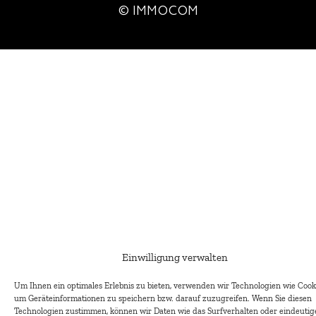
© IMMOCOM
Einwilligung verwalten
Um Ihnen ein optimales Erlebnis zu bieten, verwenden wir Technologien wie Cooki
um Geräteinformationen zu speichern bzw. darauf zuzugreifen. Wenn Sie diesen
Technologien zustimmen, können wir Daten wie das Surfverhalten oder eindeutig