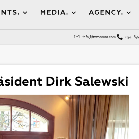
NTS.
MEDIA.
AGENCY.
info@immocom.com
0341 697
sident Dirk Salewski