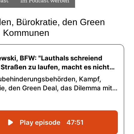
ast
Im Podcast werben
n, Bürokratie, den Green
en Kommunen